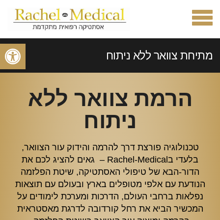
תפריט
פתח סרגל
מתיחת צוואר ללא ניתוח
ראשי
»
אסתטיקה רפואית
»
הרמת צוואר ללא
מתיחת צוואר ללא ניתוח
ניתוח
טכנולוגיה פורצת דרך להרמה והידוק עור הצוואר,
בלעדי בRachel-Medical – גאים להציג לכם את
הדור-הבא של טיפולי האסתטיקה, שיטת הפלזמה
הנודעת עם אלפי מטופלים בארץ ובעולם עם תוצאות
נפלאות ברחבי העולם, הדרכות ומערכת לימודים על
המכשיר הביא את רחל קורדובה לדרגת מאסטראית