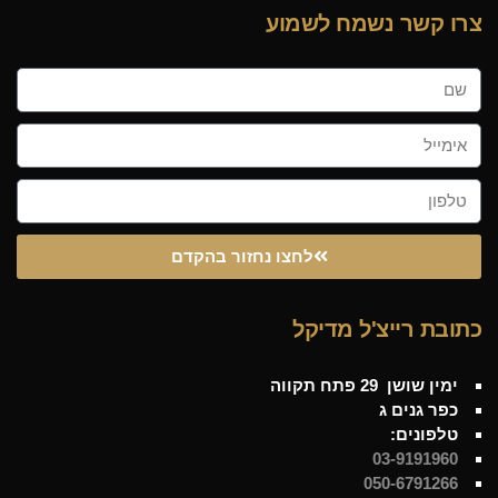
צרו קשר נשמח לשמוע
לחצו נחזור בהקדם
כתובת רייצ'ל מדיקל
ימין שושן 29 פתח תקווה
כפר גנים ג
טלפונים:
03-9191960
050-6791266