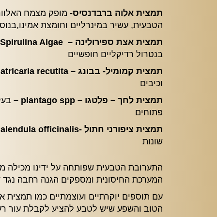
תמצית אלוה ברבדנסיס-
מופק מצמח האלוורה
הטבעית, עשיר במינרליים וחומצת אמינו,בנוס
תמצית אצת ספירולינה – Spirulina Algae –
בנטרול רדיקליים חופשיים
תמצית קמומיל- בבונג – matricaria recutita
וכיבים
תמצית לחך – פלטגו – plantago spp –
בעל
פתוחים
תמצית ציפורני חתול -calendula officinalis –
שונות
התערובת הטבעית שפותחה על ידינו מכילה מגו
המערכת החיסונית ומספקים הגנה רחבה נגד דל
עם תוספים יוקרתיים ועוצמתיים כמו תמצית אמ
הטוב והשפע שיש לטבע להציע לקבלת עור רענן