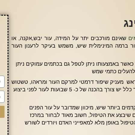
ים
שאינם מורכבים יתר על המידה, עור יבש,אקנה, או
 ברמה המינימלית שיש, משמש בעיקר לרענון העור
 כאשר באמצעותו ניתן לטפל גם בכתמים עמוקים ניתן
להעלים כתמי שמש
אש מעניק שיפור דרמטי למרקם העור ומראהו, טשטוש
ניכר של קמטים, פיגמנטציה ואף חטטים,בדרך כלל יש צורך בהכנה של כ- 5 שבועות לעור לפני ביצוע
מים ביותר שיש, מיכוון שמדובר על עור הפנים
 שיבצע את הטיפול, חשוב מאוד לבחור במרכז
פול באופן מלא למאפייני האדם ויורדים לשורש