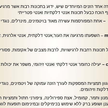
 אחד הזנים המיוחדים שיש, ידוע בתכונות רבות אשר מרגיע
ף הוכח כבעל תכונות אנטי דלקתיות ואנטי פטרייתי
אחת המפורסמות עשירה מאוד בויטמינים, מינרלים, נוגדי חמ
– השפעתו מרגיעה את העור,אנטי דלקתית, אנטי אלרגית, א
 תכונות רחבות לרגישויות, לרבות מצבים של אקזמות, פסוריא
יעילה כחומר אנטי דלקתי ואנטי זיהומי, משפר את יכולות ר
ון תמציות המספקות לעורך הזנה עמוקה של ויטמינים, נוגד
קות וזיהומים.
נון ותמר, קמומיל, אצת ספירולינה, ציפורני חתול ותמציות 
 ושופע ברק ללא שימוש בכימיקלים ובמינימום תופעות לוואי