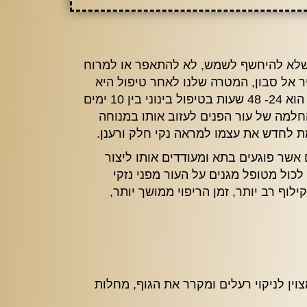
ד שלא להיחשף לשמש, לא להתאפר או למרוח
יר אל סבון, המטרה שלנו לאחר טיפול היא
הרגעת העור ,סיוע לחזרה שלו לתפקוד תקין ושימור תוצאות של קילוף העור. הליך ההחלמה בטיפול קלאסי הוא 24- 48 שעות בטיפול בינוני בין 10 ימים
חשוב במהלך ההחלמה של עור הפנים לעזוב אותו במנוחה
 לחדש את עצמו למראה נקי חלק ורענן.
אשר פוגעים בתא ומעודדים אותו ליצור
כול מטופל מגנים על העור מפני נזקי
לוף רב יותר, זמן הריפוי ממושך יותר,
צוין לניקוי רעלים ומקרר את הגוף, מחלות