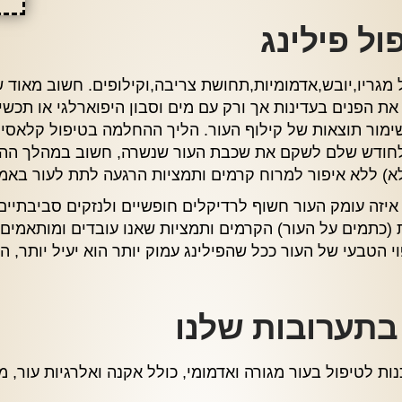
ל פילינג
ל מגריו,יובש,אדמומיות,תחושת צריבה,וקילופים. חשוב מאו
 את הפנים בעדינות אך ורק עם מים וסבון היפוארלגי או תכש
ם בטיפול פילינג עמוק ייקח בין 20 יום לחודש שלם לשקם את שכבת העור שנשרה, 
) ללא איפור למרוח קרמים ותמציות הרגעה לתת לעור באמת
זה עומק העור חשוף לרדיקלים חופשיים ולנזקים סביבתיים 
(כתמים על העור) הקרמים ותמציות שאנו עובדים ומותאמים ל
הטבעי של העור ככל שהפילינג עמוק יותר הוא יעיל יותר, הקי
בתערובות שלנו
ות לטיפול בעור מגורה ואדמומי, כולל אקנה ואלרגיות עור, מ