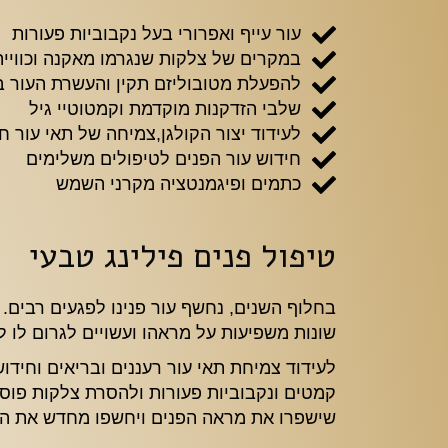
עור עייף ואפרורי בעל נקבוביות פעורות
במקרים של צלקות שנגרמו מאקנה וכוויית
להפעלת מטובוליזם תקין והעשרת העור ב
שלבי הזדקנות מוקדמת וקמטוטיי גיל
לעידוד יצור הקולגן,צמיחה של תאי עור ח
חידוש עור הפנים לטיפולים משלימים
כתמים ופיגמנטציה מקרני השמש
טיפול פנים פילינג טבעי
בחלוף השנים, נחשף עור פנינו לפגעים רבים. 
שונות משפיעות על מראהו ועשויים לגרום לו ל
לעידוד צמיחת תאי עור רעננים ובריאים וחיד
קמטים ונקבוביות פעורות ולהסרת צלקות פוסט 
שישפרו את מראה הפנים ויחשפו מחדש את היו