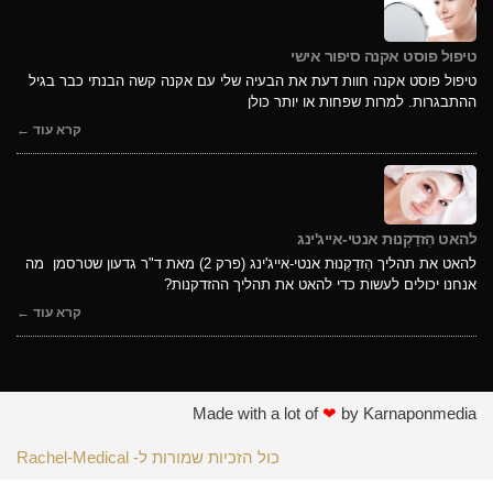
טיפול פוסט אקנה סיפור אישי
טיפול פוסט אקנה חוות דעת את הבעיה שלי עם אקנה קשה הבנתי כבר בגיל
ההתבגרות. למרות שפחות או יותר כולן
קרא עוד ←
להאט הְזדַקְנוּת אנטי-אייג'ינג
להאט את תהליך הְזדַקְנוּת אנטי-אייג'ינג (פרק 2) מאת ד"ר גדעון שטרסמן מה
אנחנו יכולים לעשות כדי להאט את תהליך ההזדקנות?
קרא עוד ←
Made with a lot of
❤
by Karnaponmedia
כול הזכיות שמורות ל- Rachel-Medical