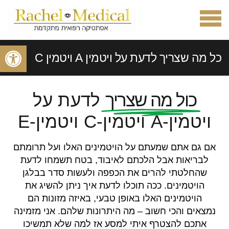
תפריט
פתח סרגל
כל מה שצריך לדעת על ויטמין A ויטמין C
ויטמין E
כול מה שצריך
לדעת על
ויטמין-A ויטמין-C ויטמין-E
ראשי
»
מאמרים וטיפים
»
כל מה שצריך לדעת על ויטמין A ויטמין C ויטמין
אם גם אתם שמעתם על הויטמינים האלו ועל תרומתם
לבריאות אבל הלכתם לאיבוד, בטח תשמחו לדעת
E
שהחלטתי להרים את הכפפה ולעשות סדר בבלגן
הויטמינים. ככה תוכלו לדעת איך ניתן להשיג את
הויטמינים האלו באופן טבעי, באיזה מזונות הם
נמצאים והכי חשוב – מה היתרונות שלהם. אני מזמינה
אתכם להצטרף איתי למסע אז למה שלא תמשיכו